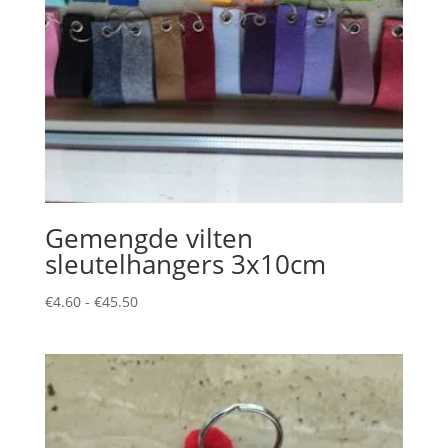
Gemengde vilten
sleutelhangers 3x10cm
Prijsklasse:
€
4.60
-
€
45.50
€4.60
tot
€45.50