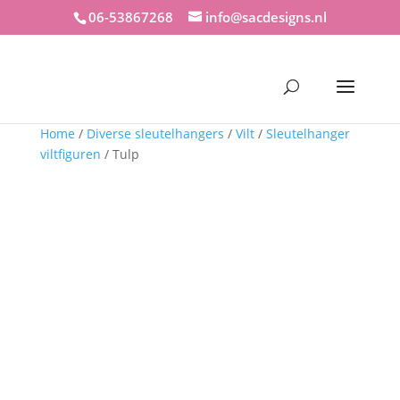
06-53867268
info@sacdesigns.nl
Home
/
Diverse sleutelhangers
/
Vilt
/
Sleutelhanger
viltfiguren
/ Tulp