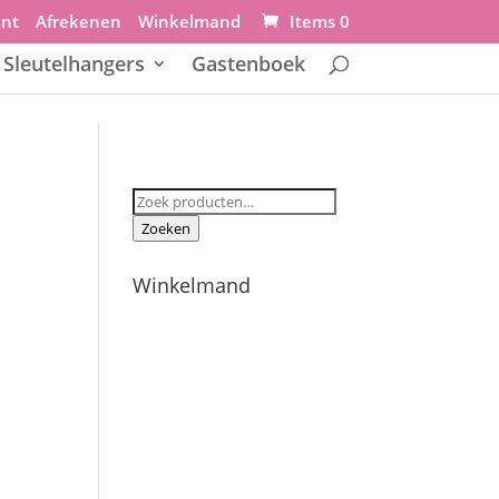
unt
Afrekenen
Winkelmand
Items 0
Sleutelhangers
Gastenboek
Zoeken
naar:
Zoeken
Winkelmand