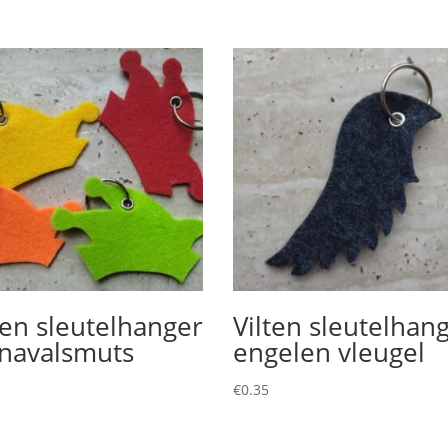
ten sleutelhanger
Vilten sleutelhan
rnavalsmuts
engelen vleugel
€
0.35