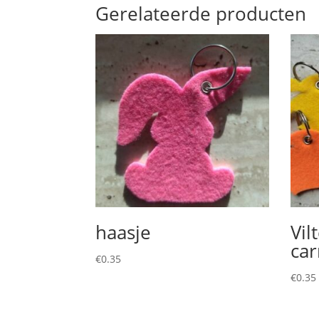
Gerelateerde producten
haasje
Vil
ca
€
0.35
€
0.35