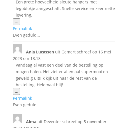
Een grote hoeveelheid sleutelhangers met
legoblokje aangeschaft. Snelle service en zeer nette
levering.
Wissel
...
deze
Permalink
metabox.
Even geduld...
Anja Lucassen
uit
Gemert
schreef op
16 mei
2023
om
18:18
Vandaag al vast een deel van de bestelling op
mogen halen. Het ziet er allemaal supermooi en
geweldig uit!!Ik kijk uit naar de rest van de
bestelling. Helemaal blij!
Wissel
...
deze
Permalink
metabox.
Even geduld...
Alma
uit
Deventer
schreef op
5 november