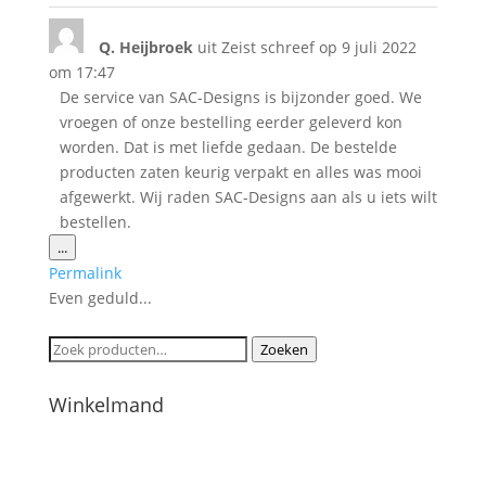
Q. Heijbroek
uit
Zeist
schreef op
9 juli 2022
om
17:47
De service van SAC-Designs is bijzonder goed. We
vroegen of onze bestelling eerder geleverd kon
worden. Dat is met liefde gedaan. De bestelde
producten zaten keurig verpakt en alles was mooi
afgewerkt. Wij raden SAC-Designs aan als u iets wilt
bestellen.
Wissel
...
deze
Permalink
metabox.
Even geduld...
Zoeken
Zoeken
naar:
Winkelmand