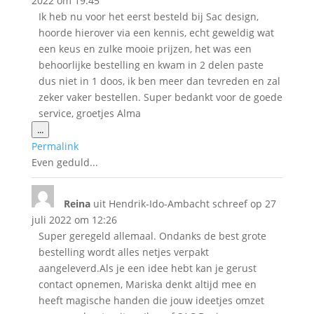
2022
om
19:45
Ik heb nu voor het eerst besteld bij Sac design,
hoorde hierover via een kennis, echt geweldig wat
een keus en zulke mooie prijzen, het was een
behoorlijke bestelling en kwam in 2 delen paste
dus niet in 1 doos, ik ben meer dan tevreden en zal
zeker vaker bestellen. Super bedankt voor de goede
service, groetjes Alma
Wissel
...
deze
Permalink
metabox.
Even geduld...
Reina
uit
Hendrik-Ido-Ambacht
schreef op
27
juli 2022
om
12:26
Super geregeld allemaal. Ondanks de best grote
bestelling wordt alles netjes verpakt
aangeleverd.Als je een idee hebt kan je gerust
contact opnemen, Mariska denkt altijd mee en
heeft magische handen die jouw ideetjes omzet