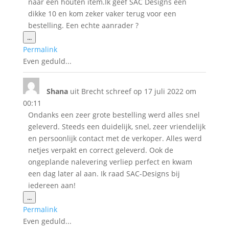
naar een houten item.Ik geef SAC Designs een
dikke 10 en kom zeker vaker terug voor een
bestelling. Een echte aanrader ?
Wissel
...
deze
Permalink
metabox.
Even geduld...
Shana
uit
Brecht
schreef op
17 juli 2022
om
00:11
Ondanks een zeer grote bestelling werd alles snel
geleverd. Steeds een duidelijk, snel, zeer vriendelijk
en persoonlijk contact met de verkoper. Alles werd
netjes verpakt en correct geleverd. Ook de
ongeplande nalevering verliep perfect en kwam
een dag later al aan. Ik raad SAC-Designs bij
iedereen aan!
Wissel
...
deze
Permalink
metabox.
Even geduld...