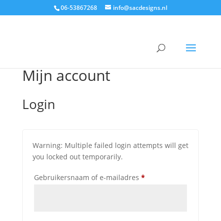
06-53867268
info@sacdesigns.nl
Mijn account
Login
Warning: Multiple failed login attempts will get
you locked out temporarily.
Vereist
Gebruikersnaam of e-mailadres
*