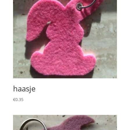
haasje
€
0.35