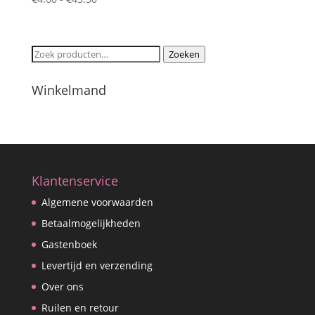
€4.60
tot
€45.50
Zoeken
Zoeken
naar:
Winkelmand
Klantenservice
Algemene voorwaarden
Betaalmogelijkheden
Gastenboek
Levertijd en verzending
Over ons
Ruilen en retour