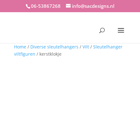
06-53867268
info@sacdesigns.nl
Home
/
Diverse sleutelhangers
/
Vilt
/
Sleutelhanger
viltfiguren
/ kerstklokje