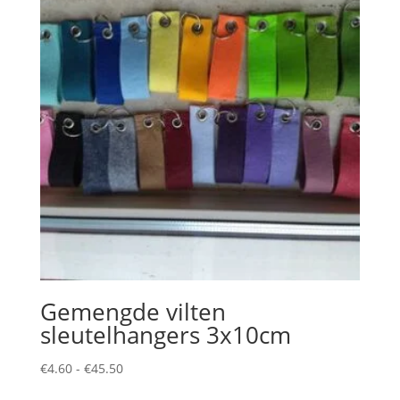
Gemengde vilten
sleutelhangers 3x10cm
Prijsklasse:
€
4.60
-
€
45.50
€4.60