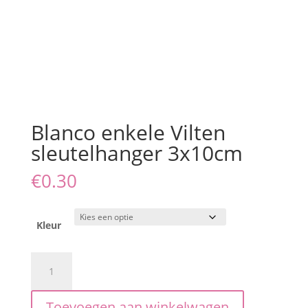
Blanco enkele Vilten
sleutelhanger 3x10cm
€
0.30
Kleur
Blanco
enkele
Vilten
Toevoegen aan winkelwagen
sleutelhanger